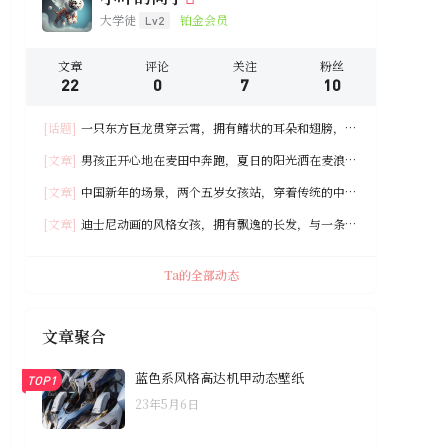
大学徒
铂金会员
Lv2
文章
评论
关注
粉丝
22
0
7
10
[话题]
一只东方巨龙贯穿云霄，拥有鳍状的耳朵和翅膀，身
体覆盖着的鳞片呈现出炫目的彩虹光泽。不仅有着锋利的牙
[文章]
男孩正开心地在麦田中奔跑，夏日的阳光洒在麦浪
齿 ……
间，映衬出无限生机。
[文章]
中国新年的场景，两个五岁女孩站，穿着传统的中国
服装庆祝
[文章]
迪士尼动画的风格女孩，拥有飘逸的长发，与一条精
细刻画的中国龙，在光影下栩栩如生
Ta的全部动态
文章聚合
蓝色系风格高达机甲动态壁纸
TOP1
23年5月6日