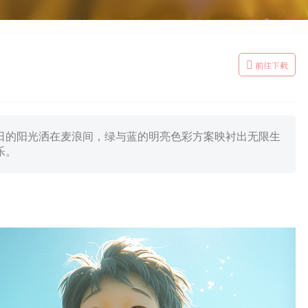
前往下载
日的阳光洒在麦浪间，绿与蓝的明亮色彩方案映衬出无限生
乐。