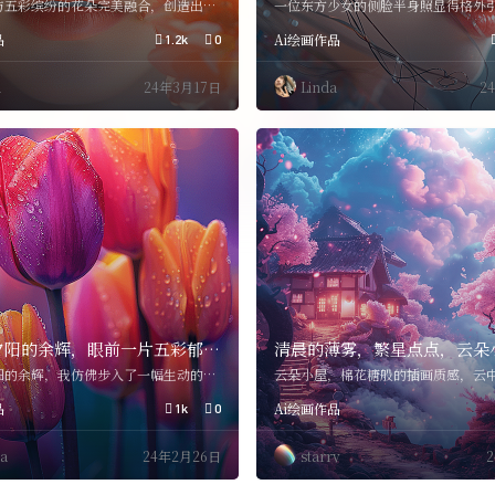
外的唯美
人的眼睛更加引人注目
与五彩缤纷的花朵完美融合，创造出一
一位东方少女的侧脸半身照显得格外
美气息的场景。这幅图像不仅捕捉了自
她拥有迷人的眼睛，两条彩虹般明亮
品
Ai绘画作品
通过精心的构图和色彩搭配，每一朵花
1.2k
0
衬着她身着的传统中式服饰。头微垂
被精确呈现，与少女的温柔美丽相得益
水静静地滑落，却不掩其眼中多彩而
追求美学，喜爱自然与人物结合场景的
芒。这位东方美人的脸庞展现出温柔
a
24年3月17日
Linda
2
张照片是探索美、艺术和自然之间联系
便是在沉默的泪水中，也难掩她的美
证。
背景中的桃花与她手中的经纬轮相映
面增添了一抹温柔的诗意。
夕阳的余辉，眼前一片五彩郁金
清晨的薄雾，繁星点点，云朵
被露水轻柔的覆盖着
花糖般的插画质感
阳的余辉，我仿佛步入了一幅生动的画
云朵小屋，棉花糖般的插画质感，云
笔浓烈的色彩都在诉说着天边的故事，
物，清晨的薄雾，繁星点点，彩色的
品
Ai绘画作品
吻着大地的露珠仿佛是大自然最纯净的
1k
0
采用日式奇幻插画风格。马卡龙般的
我的脚下，是一片绚烂的郁金香花海，
延迟移轴带来的梦幻效果，童话般的
在低语，用各自的色彩语言讲述着春天
a
24年2月26日
starry