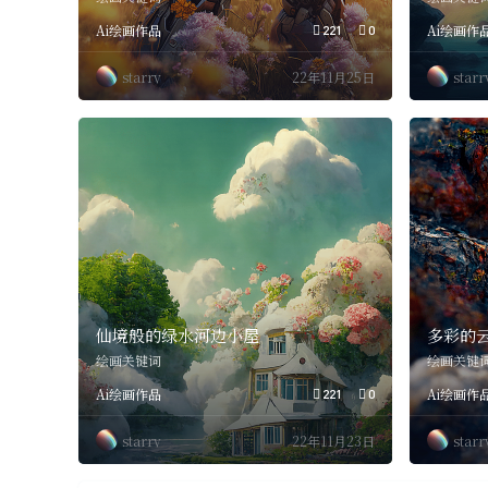
Ai绘画作品
Ai绘画作
221
0
starry
22年11月25日
starr
仙境般的绿水河边小屋
多彩的
绘画关键词
绘画关键
Ai绘画作品
Ai绘画作
221
0
starry
22年11月23日
starr