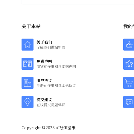
关于本站
我的
关于我们
了解我们做站初衷
免责声明
浏览前仔细阅读本站声明
用户协议
注册前仔细阅读本站协议
提交建议
在线提交问题建议
Copyright © 2026
AI绘画壁纸