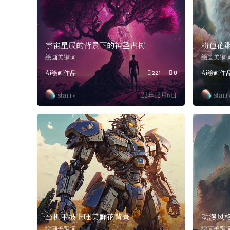
宇宙星辰的背景下的神圣古树
粉色花
绘画关键词
绘画关键
Ai绘画作品
Ai绘画作
221
0
starry
22年12月6日
starr
当机甲披上唯美鲜花背景
动漫风
绘画关键词
绘画关键