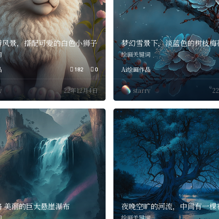
瓣风景，搭配可爱的白色小狮子
梦幻雪景下，淡蓝色的树枝梅
词
绘画关键词
品
Ai绘画作品
182
0
y
22年12月4日
starry
2
格 美丽的巨大悬崖瀑布
夜晚空旷的河流，中间有一棵
型发光蓝树
词
绘画关键词