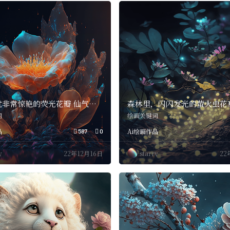
非常惊艳的荧光花瓣 仙气飘
森林里，闪闪发光的萤火虫花
夺目
词
绘画关键词
品
Ai绘画作品
587
0
y
22年12月16日
starry
22