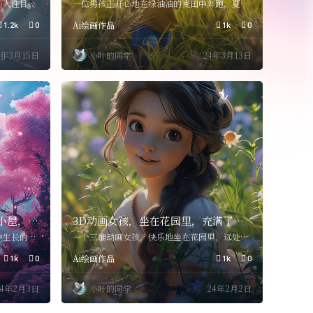
光洒在麦浪间，映衬出无限生机。
引人注目。
一位男孩正开心地在绿油油的麦田中奔跑，夏日
的长发辫映
的阳光洒在麦浪间，绿与蓝的明亮色彩方案映衬
Ai绘画作品
，眼中的泪
1.2k
0
出无限生机，让人仿佛能感受到那份夏日里的自
1k
0
清澈的光
由与快乐。
与美丽，即
4年3月15日
小叶的同学
24年3月13日
好与微笑。
成趣，为画
小屋，棉
3D动画女孩，坐在花园里，充满了迪
士尼风格的内容世界。
中生长的植
一个三维动画女孩，快乐地坐在花园里，远处可
光晕照明，
以看到丰富多彩的角色群，充满了迪士尼风格的
Ai绘画作品
柔和色调，
1k
0
内容世界。这个场景比例为9:16，适合手机屏幕
1k
0
风格。
观看。
24年2月3日
小叶的同学
24年2月2日