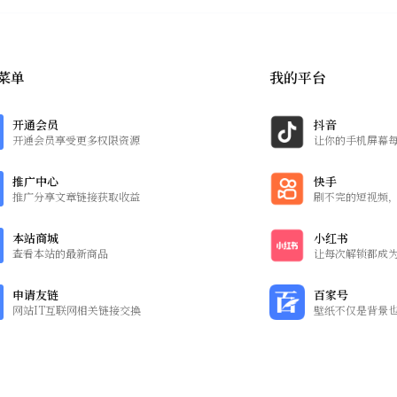
菜单
我的平台
开通会员
抖音
开通会员享受更多权限资源
让你的手机屏幕
推广中心
快手
推广分享文章链接获取收益
刷不完的短视频
本站商城
小红书
查看本站的最新商品
让每次解锁都成
申请友链
百家号
网站IT互联网相关链接交换
壁纸不仅是背景