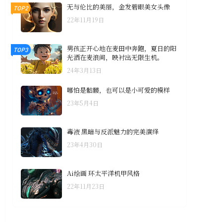
无与伦比的美丽，金发碧眼美女头像
TOP2
22年11月19日
男孩正开心地在麦田中奔跑，夏日的阳
TOP3
光洒在麦浪间，映衬出无限生机。
24年3月13日
哪怕是骷髅，也可以是小可爱的模样
23年5月4日
毒液 黑暗与反派魅力的完美演绎
23年4月30日
Ai绘画 环太平洋机甲风格
22年11月23日