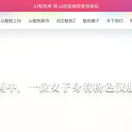
AI壁纸库 用AI创造独特壁纸体验
Ai壁纸工坊
Ai壁纸制作
动态壁纸
壁纸圈子
关于我们
画中，一位女子身着粉色汉