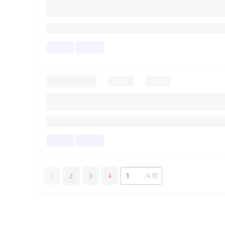
1
2
3
4
/
4 页