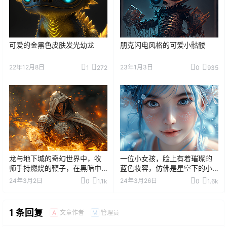
可爱的金黑色皮肤发光幼龙
朋克闪电风格的可爱小骷髅
22年12月8日
23年1月3日
1
272
0
935
龙与地下城的奇幻世界中，牧
一位小女孩，脸上有着璀璨的
师手持燃烧的鞭子，在黑暗中
蓝色妆容，仿佛是星空下的小
挥舞着希望之光。
精灵。
24年3月2日
24年3月26日
0
1.1k
0
1.6k
1 条回复
文章作者
管理员
A
M