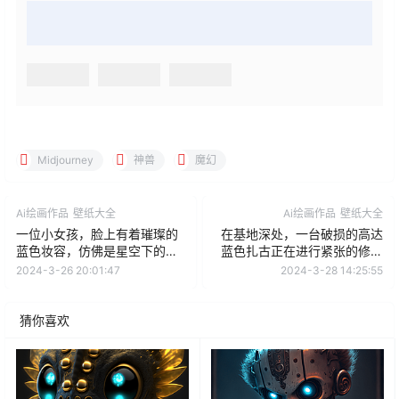
Midjourney
神兽
魔幻
Ai绘画作品
壁纸大全
Ai绘画作品
壁纸大全
一位小女孩，脸上有着璀璨的
在基地深处，一台破损的高达
蓝色妆容，仿佛是星空下的小
蓝色扎古正在进行紧张的修复
精灵。
工作。
2024-3-26 20:01:47
2024-3-28 14:25:55
猜你喜欢