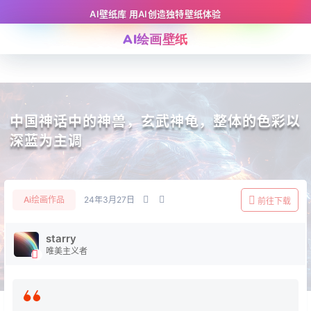
AI壁纸库 用AI创造独特壁纸体验
AI绘画壁纸
中国神话中的神兽，玄武神龟，整体的色彩以
深蓝为主调
Ai绘画作品
24年3月27日
前往下载
starry
唯美主义者