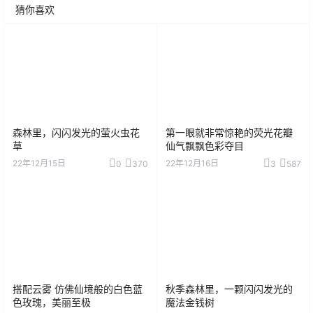
猜你喜欢
森林里，闪闪发光的萤火虫花
第一眼就非常惊艳的荧光花瓣
草
仙气飘飘色彩夺目
22年12月15日
22年12月16日
0
370
3
587
搭配云雾 仿佛仙境般的白色蓝
秋季森林里，一颗闪闪发光的
色玫瑰，美丽至极
魔法金钱树