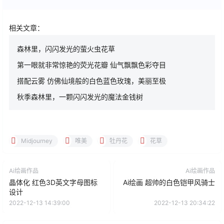
相关文章：
森林里，闪闪发光的萤火虫花草
第一眼就非常惊艳的荧光花瓣 仙气飘飘色彩夺目
搭配云雾 仿佛仙境般的白色蓝色玫瑰，美丽至极
秋季森林里，一颗闪闪发光的魔法金钱树
Midjourney
唯美
牡丹花
花草
Ai绘画作品
Ai绘画作品
晶体化 红色3D英文字母图标
Ai绘画 超帅的白色铠甲风骑士
设计
2022-12-13 14:39:00
2022-12-13 20:34:22