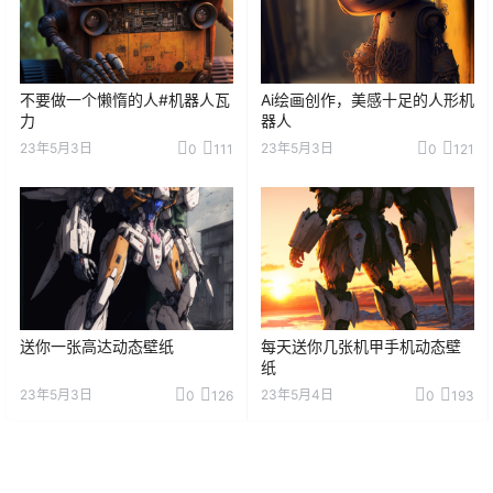
不要做一个懒惰的人#机器人瓦
Ai绘画创作，美感十足的人形机
力
器人
23年5月3日
23年5月3日
0
111
0
121
送你一张高达动态壁纸
每天送你几张机甲手机动态壁
纸
23年5月3日
23年5月4日
0
126
0
193