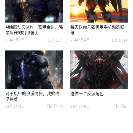
Ai绘画动态创作，蓝甲金边，略
每天送你几张机甲手机动态壁
带优雅的机甲骑士
纸
23年5月3日
23年5月4日
0
84
0
193
对于机甲的浪漫情怀，我始终
送你一个反派角色
坚持着
23年5月4日
23年5月6日
0
110
0
91