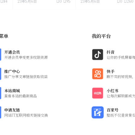
84
23年5月6日
0
95
23年5月6日
0
260
菜单
我的平台
开通会员
抖音
开通会员享受更多权限资源
让你的手机屏幕
推广中心
快手
推广分享文章链接获取收益
刷不完的短视频
本站商城
小红书
查看本站的最新商品
让每次解锁都成
申请友链
百家号
网站IT互联网相关链接交换
壁纸不仅是背景