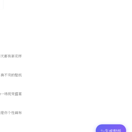
每天都有新花样
，换不完的壁纸
为一场视觉盛宴
也是你个性画布
✨
生成壁纸