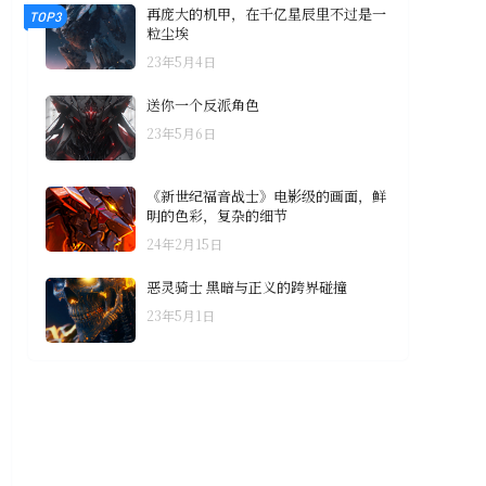
再庞大的机甲，在千亿星辰里不过是一
TOP3
粒尘埃
23年5月4日
送你一个反派角色
23年5月6日
《新世纪福音战士》电影级的画面，鲜
明的色彩，复杂的细节
24年2月15日
恶灵骑士 黑暗与正义的跨界碰撞
23年5月1日