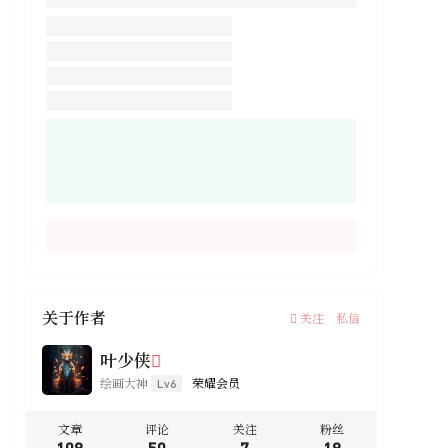
关于作者
关注
私信
叶少侠
绘画大神
荣耀会员
Lv6
文章
评论
关注
粉丝
108
50
7
18