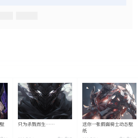
壁
只为杀戮而生……
送你一张假面骑士动态壁
纸