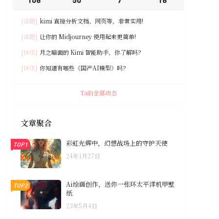
[话题]
kimi 直接分析文档、网页等，非常实用!
[话题]
让你的 Midjourney 使用起来更简单!
[快讯]
月之暗面的 Kimi 智能助手，你了解吗？
[快讯]
你知道有哪些《国产AI模型》吗？
Ta的全部动态
文章聚合
彩虹光辉中，幻想战场上的守护天使
TOP1
24年1月27日
Ai绘画创作，送你一张环太平洋机甲壁
TOP2
纸
23年5月4日