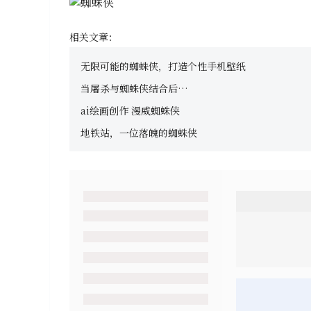
相关文章：
无限可能的蜘蛛侠，打造个性手机壁纸
当屠杀与蜘蛛侠结合后…
ai绘画创作 漫威蜘蛛侠
地铁站，一位落魄的蜘蛛侠