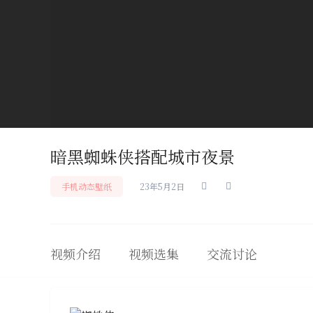
暗黑蜘蛛侠搭配城市夜景
手机动态壁纸
23年5月2日
视频介绍
视频选集
交流讨论