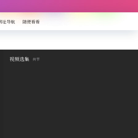
网址导航
随便看看
视频选集
共
节