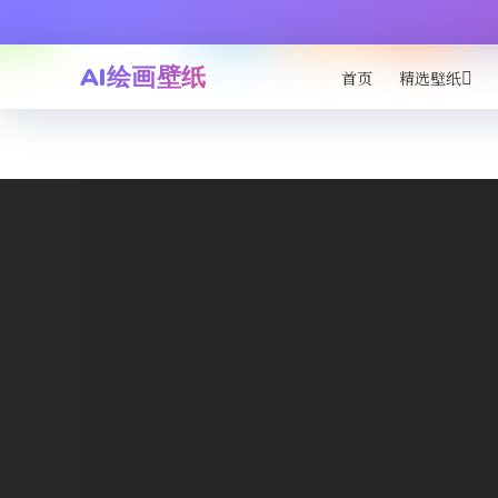
AI绘画壁纸
首页
精选壁纸