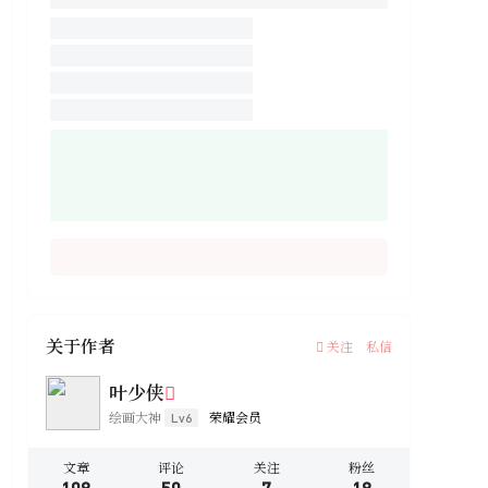
关于作者
关注
私信
叶少侠
绘画大神
荣耀会员
Lv6
文章
评论
关注
粉丝
108
50
7
18