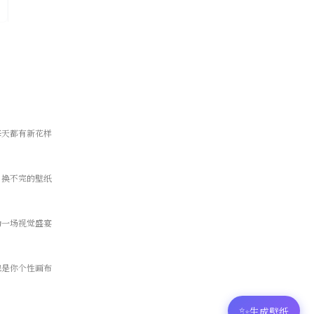
每天都有新花样
，换不完的壁纸
为一场视觉盛宴
也是你个性画布
✨
生成壁纸