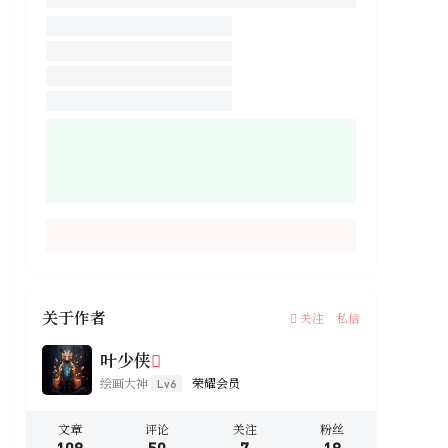
关于作者
关注
私信
叶少侠
绘画大神
荣耀会员
Lv6
文章
评论
关注
粉丝
108
50
7
18