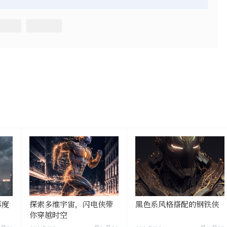
再度
探索多维宇宙，闪电侠带
黑色系风格搭配的钢铁侠
你穿越时空