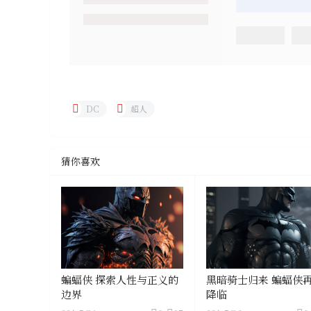
DC
超人
猜你喜欢
蝙蝠侠 探索人性与正义的
黑暗骑士归来 蝙蝠侠
边界
降临